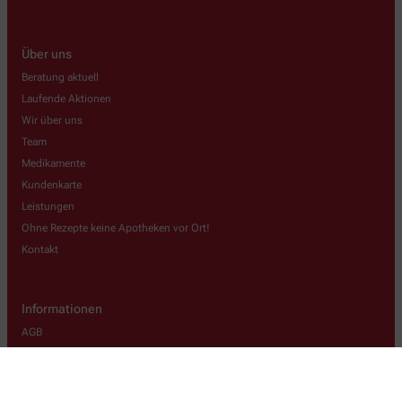
Über uns
Beratung aktuell
Laufende Aktionen
Wir über uns
Team
Medikamente
Kundenkarte
Leistungen
Ohne Rezepte keine Apotheken vor Ort!
Kontakt
Informationen
AGB
Datenschutz
Impressum
Barrierefreiheitserklärung