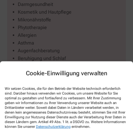
Darmgesundheit
Kosmetik und Hautpflege
Mikronährstoffe
Phytotherapie
Allergien
Asthma
Augenfachberatung
Beruhigung und Schlaf
Biochemie / Schüssler Salzen
Cookie-Einwilligung verwalten
Blutdruckmessgeräten
Decubitusprophylaxe
Wir setzen Cookies, die für den Betrieb der Website technisch erforderlich
Depression
sind. Darüber hinaus verwenden wir Cookies, um unsere Website für Sie
Diabetes
optimal zu gestalten und fortlaufend zu verbessern. Mit Ihrer Zustimmung
geben wir Informationen zu Ihrer Verwendung unserer Website auch an
Häusliche Pflege
Drittanbieter weiter. Soweit dabei Daten in Ländern verarbeitet werden, in
Homöopathie
denen kein angemessenes Datenschutzniveau besteht, stimmen Sie mit Ihrer
Einwilligung zur Nutzung dieser Dienste auch der Verarbeitung Ihrer Daten in
Herz-Kreislauf & Gefäße
diesen Ländern gem. Artikel 49 Abs. 1 lit. a DSGVO zu. Weitere Informationen
können Sie unserer
Datenschutzerklärung
entnehmen.
Individuelle Rezepturen