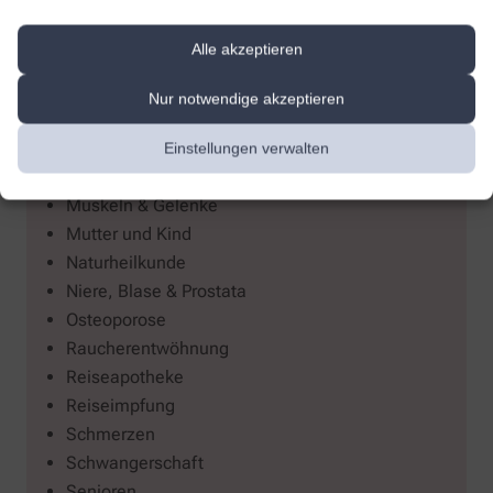
Individuelle Tinkturen
Inkontinenz
Alle akzeptieren
Klima- und umweltbewusster Umgang mit
Arzneimitteln
Nur notwendige akzeptieren
Kompressionstherapie
Kosmetik
Einstellungen verwalten
Medizinische Hautpflege
Muskeln & Gelenke
Mutter und Kind
Naturheilkunde
Niere, Blase & Prostata
Osteoporose
Raucherentwöhnung
Reiseapotheke
Reiseimpfung
Schmerzen
Schwangerschaft
Senioren