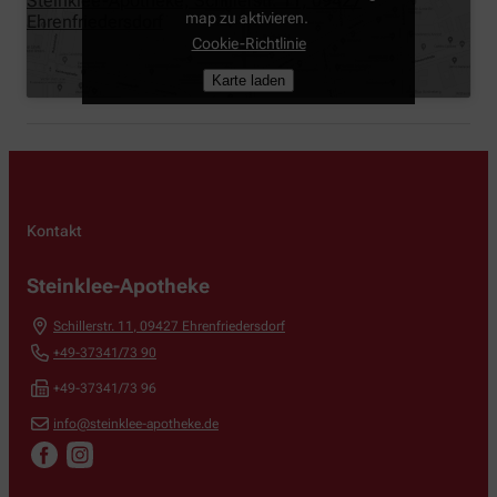
Steinklee-Apotheke, Schillerstr. 11, 09427
map zu aktivieren.
Ehrenfriedersdorf
Cookie-Richtlinie
Karte laden
Kontakt
Steinklee-Apotheke
Schillerstr. 11
,
09427
Ehrenfriedersdorf
+49-37341/73 90
+49-37341/73 96
info@steinklee-apotheke.de