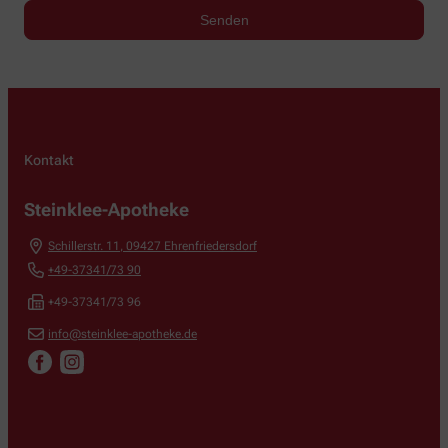
Kontakt
Steinklee-Apotheke
Schillerstr. 11
,
09427
Ehrenfriedersdorf
+49-37341/73 90
+49-37341/73 96
info@steinklee-apotheke.de