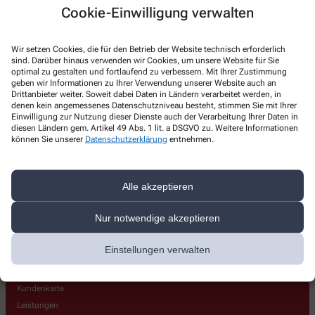
Steinklee-Apotheke
Cookie-Einwilligung verwalten
Schillerstr. 11
,
09427
Ehrenfriedersdorf
Wir setzen Cookies, die für den Betrieb der Website technisch erforderlich
+49-37341/73 90
sind. Darüber hinaus verwenden wir Cookies, um unsere Website für Sie
optimal zu gestalten und fortlaufend zu verbessern. Mit Ihrer Zustimmung
+49-37341/73 96
geben wir Informationen zu Ihrer Verwendung unserer Website auch an
Drittanbieter weiter. Soweit dabei Daten in Ländern verarbeitet werden, in
info@steinklee-apotheke.de
denen kein angemessenes Datenschutzniveau besteht, stimmen Sie mit Ihrer
Einwilligung zur Nutzung dieser Dienste auch der Verarbeitung Ihrer Daten in
diesen Ländern gem. Artikel 49 Abs. 1 lit. a DSGVO zu. Weitere Informationen
können Sie unserer
Datenschutzerklärung
entnehmen.
Über uns
Alle akzeptieren
Beratung aktuell
Nur notwendige akzeptieren
Laufende Aktionen
Wir über uns
Einstellungen verwalten
Team
Medikamente
Kundenkarte
Leistungen